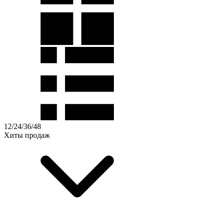
12
/
24
/
36
/
48
Хиты продаж