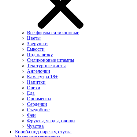
Все формы силиконовые
Цветы
Зверушки
Ёмкости
Под нарезку
Силиконовые штампы
Текстурные листы
Ангелочки
Камасутра 18+
Напитки
Орехи
Еда
Орнаменты
Сердечки
Съедобное
Феи
Фрукты, ягоды, овощи
Чувства
Короба под нарезку, стусла