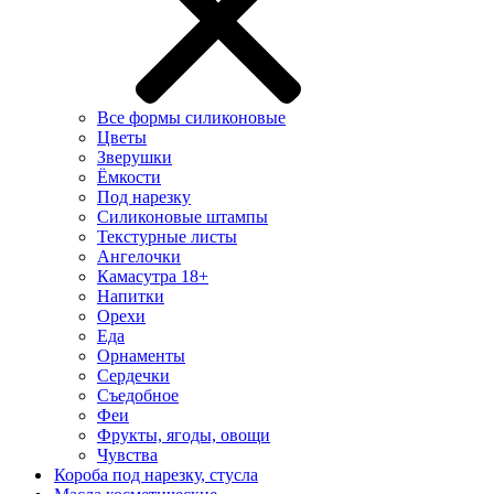
Все формы силиконовые
Цветы
Зверушки
Ёмкости
Под нарезку
Силиконовые штампы
Текстурные листы
Ангелочки
Камасутра 18+
Напитки
Орехи
Еда
Орнаменты
Сердечки
Съедобное
Феи
Фрукты, ягоды, овощи
Чувства
Короба под нарезку, стусла