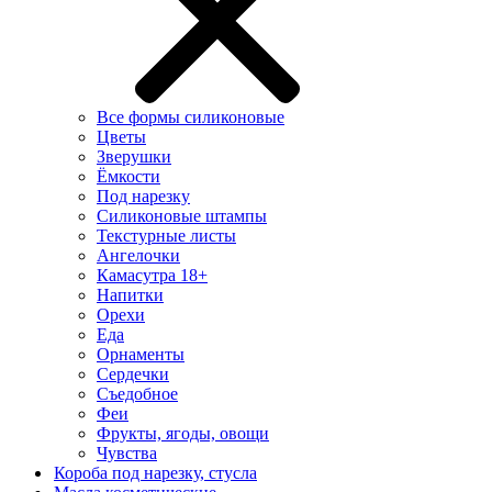
Все формы силиконовые
Цветы
Зверушки
Ёмкости
Под нарезку
Силиконовые штампы
Текстурные листы
Ангелочки
Камасутра 18+
Напитки
Орехи
Еда
Орнаменты
Сердечки
Съедобное
Феи
Фрукты, ягоды, овощи
Чувства
Короба под нарезку, стусла