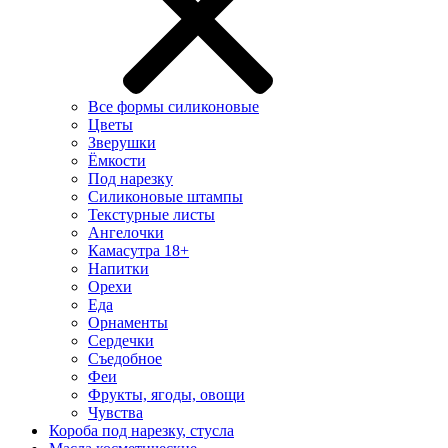
Все формы силиконовые
Цветы
Зверушки
Ёмкости
Под нарезку
Силиконовые штампы
Текстурные листы
Ангелочки
Камасутра 18+
Напитки
Орехи
Еда
Орнаменты
Сердечки
Съедобное
Феи
Фрукты, ягоды, овощи
Чувства
Короба под нарезку, стусла