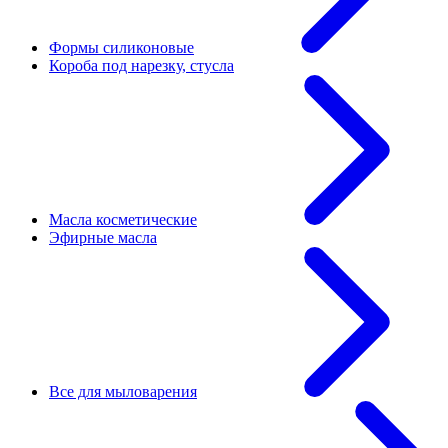
Формы силиконовые
Короба под нарезку, стусла
Масла косметические
Эфирные масла
Все для мыловарения