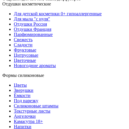
Отдушки косметические
Для детской косметики 0+ гипоаллергенные
Для мыла "с нуля"
Отдушки Россия
Отдушки Франция
Парфюмированные
Свежесть
Сладости
Фруктовые
Цитрусовые
Цветочные
Новогодние ароматы
Формы силиконовые
Цветы
Зверушки
Ёмкости
Под нарезку
Силиконовые штампы
Текстурные листы
Ангелочки
Камасутра 18+
Напитки