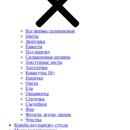
Все формы силиконовые
Цветы
Зверушки
Ёмкости
Под нарезку
Силиконовые штампы
Текстурные листы
Ангелочки
Камасутра 18+
Напитки
Орехи
Еда
Орнаменты
Сердечки
Съедобное
Феи
Фрукты, ягоды, овощи
Чувства
Короба под нарезку, стусла