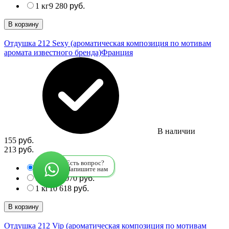
1 кг
9 280
руб.
В корзину
Отдушка 212 Sexy (ароматическая композиция по мотивам
аромата известного бренда)
Франция
В наличии
155
руб.
213
руб.
Есть вопрос?
10 мл
155
213
руб.
руб.
Напишите нам
100 мл
1 070
руб.
1 кг
10 618
руб.
В корзину
Отдушка 212 Vip (ароматическая композиция по мотивам