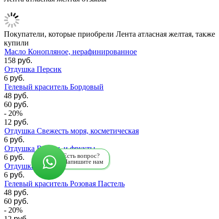
Покупатели, которые приобрели Лента атласная желтая, также
купили
Масло Конопляное, нерафинированное
158
руб.
Отдушка Персик
6
руб.
Гелевый краситель Бордовый
48
руб.
60
руб.
- 20%
12
руб.
Отдушка Свежесть моря, косметическая
6
руб.
Отдушка Ваниль и фрукты
Есть вопрос?
6
руб.
Напишите нам
Отдушка Вишня
6
руб.
Гелевый краситель Розовая Пастель
48
руб.
60
руб.
- 20%
12
руб.