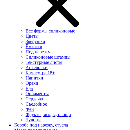
Все формы силиконовые
Цветы
Зверушки
Ёмкости
Под нарезку
Силиконовые штампы
Текстурные листы
Ангелочки
Камасутра 18+
Напитки
Орехи
Еда
Орнаменты
Сердечки
Съедобное
Феи
Фрукты, ягоды, овощи
Чувства
Короба под нарезку, стусла