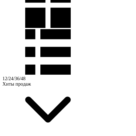
12
/
24
/
36
/
48
Хиты продаж