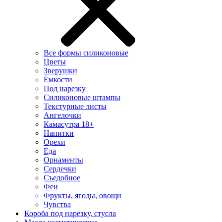
Все формы силиконовые
Цветы
Зверушки
Ёмкости
Под нарезку
Силиконовые штампы
Текстурные листы
Ангелочки
Камасутра 18+
Напитки
Орехи
Еда
Орнаменты
Сердечки
Съедобное
Феи
Фрукты, ягоды, овощи
Чувства
Короба под нарезку, стусла