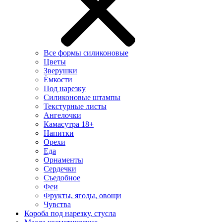
Все формы силиконовые
Цветы
Зверушки
Ёмкости
Под нарезку
Силиконовые штампы
Текстурные листы
Ангелочки
Камасутра 18+
Напитки
Орехи
Еда
Орнаменты
Сердечки
Съедобное
Феи
Фрукты, ягоды, овощи
Чувства
Короба под нарезку, стусла