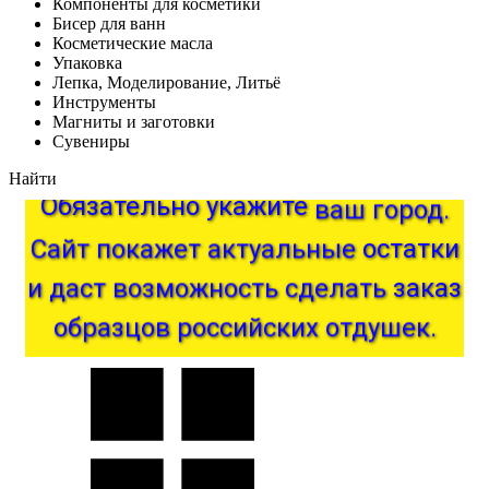
Компоненты для косметики
Бисер для ванн
Косметические масла
Упаковка
Лепка, Моделирование, Литьё
Инструменты
Магниты и заготовки
Сувениры
Найти
Обязательно
укажите
ваш
город.
Сайт
покажет
актуальные
остатки
и
даст
возможность
сделать
заказ
образцов
российских
отдушек.