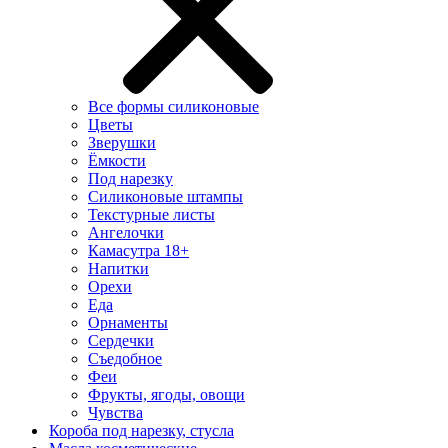
Все формы силиконовые
Цветы
Зверушки
Ёмкости
Под нарезку
Силиконовые штампы
Текстурные листы
Ангелочки
Камасутра 18+
Напитки
Орехи
Еда
Орнаменты
Сердечки
Съедобное
Феи
Фрукты, ягоды, овощи
Чувства
Короба под нарезку, стусла