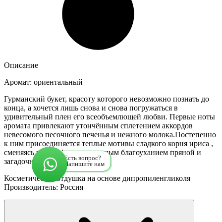
Описание
Аромат: ориентальный
Гурманский букет, красоту которого невозможно познать до
конца, а хочется лишь снова и снова погружаться в
удивительный плен его всеобъемлющей любви. Первые ноты
аромата привлекают утончённым сплетением аккордов
невесомого песочного печенья и нежного молока.Постепенно
к ним присоединяется теплые мотивы сладкого корня ириса ,
сменяясь в шлейфе с изысканным благоуханием пряной и
Есть вопрос?
загадочной ванили.
Напишите нам
Косметическая отдушка на основе дипропиленгликоля
Производитель: Россия