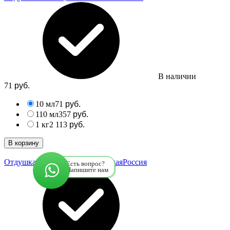
В наличии
71
руб.
10 мл
71
руб.
110 мл
357
руб.
1 кг
2 113
руб.
В корзину
Отдушка Абрикос, косметическая
Россия
Есть вопрос?
Напишите нам