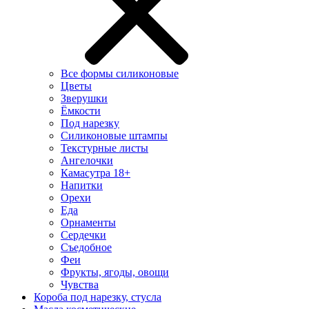
Все формы силиконовые
Цветы
Зверушки
Ёмкости
Под нарезку
Силиконовые штампы
Текстурные листы
Ангелочки
Камасутра 18+
Напитки
Орехи
Еда
Орнаменты
Сердечки
Съедобное
Феи
Фрукты, ягоды, овощи
Чувства
Короба под нарезку, стусла