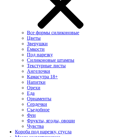
Все формы силиконовые
Цветы
Зверушки
Ёмкости
Под нарезку
Силиконовые штампы
Текстурные листы
Ангелочки
Камасутра 18+
Напитки
Орехи
Еда
Орнаменты
Сердечки
Съедобное
Феи
Фрукты, ягоды, овощи
Чувства
Короба под нарезку, стусла