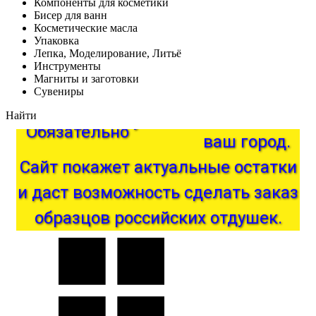
Компоненты для косметики
Бисер для ванн
Косметические масла
Упаковка
Лепка, Моделирование, Литьё
Инструменты
Магниты и заготовки
Сувениры
Найти
город.
Обязательно
укажите
ваш
покажет
Сайт
актуальные
остатки
и
даст
возможность
сделать
заказ
образцов
российских
отдушек.