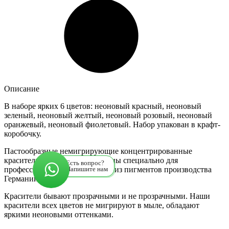
Описание
В наборе ярких 6 цветов: неоновый красный, неоновый
зеленый, неоновый желтый, неоновый розовый, неоновый
оранжевый, неоновый фиолетовый. Набор упакован в крафт-
коробочку.
Пастообразные немигрирующие концентрированные
красители для мыла изготовлены специально для
Есть вопрос?
профессиональных мыловаров из пигментов производства
Напишите нам
Германии.
Красители бывают прозрачными и не прозрачными. Наши
красители всех цветов не мигрируют в мыле, обладают
яркими неоновыми оттенками.