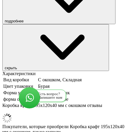
подробнее
скрыть
Характеристики
Вид коробки
С окошком, Складная
Цвет упаковки
Бурая
Форма упаковки
Прямоугольник
Есть вопрос?
Напишите нам
форма окошка
прямоугольное
Коробка крафт 195x120x40 мм с окошком отзывы
Покупатели, которые приобрели Коробка крафт 195x120x40
мм с окошком, также купили