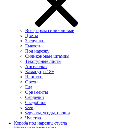
Все формы силиконовые
Цветы
Зверушки
Ёмкости
Под нарезку
Силиконовые штампы
Текстурные листы
Ангелочки
Камасутра 18+
Напитки
Орехи
Еда
Орнаменты
Сердечки
Съедобное
Феи
Фрукты, ягоды, овощи
Чувства
Короба под нарезку, стусла