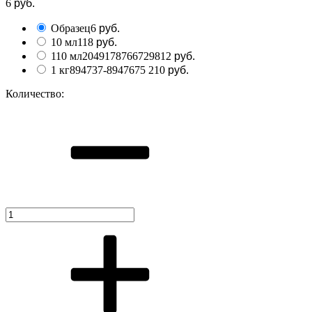
6
руб.
Образец
6
руб.
10 мл
118
руб.
110 мл
2049178766729
812
руб.
1 кг
894737-894767
5 210
руб.
Количество: