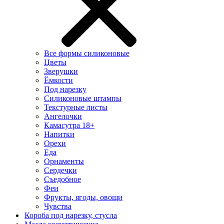
Все формы силиконовые
Цветы
Зверушки
Ёмкости
Под нарезку
Силиконовые штампы
Текстурные листы
Ангелочки
Камасутра 18+
Напитки
Орехи
Еда
Орнаменты
Сердечки
Съедобное
Феи
Фрукты, ягоды, овощи
Чувства
Короба под нарезку, стусла