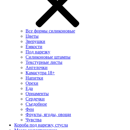
Все формы силиконовые
Цветы
Зверушки
Ёмкости
Под нарезку
Силиконовые штампы
Текстурные листы
Ангелочки
Камасутра 18+
Напитки
Орехи
Еда
Орнаменты
Сердечки
Съедобное
Феи
Фрукты, ягоды, овощи
Чувства
Короба под нарезку, стусла