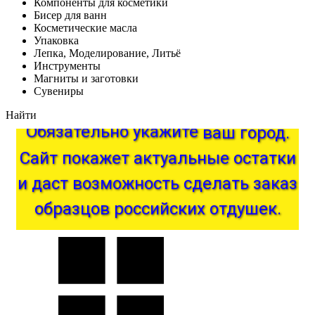
Компоненты для косметики
Бисер для ванн
Косметические масла
Упаковка
Лепка, Моделирование, Литьё
Инструменты
Магниты и заготовки
Сувениры
Найти
Обязательно
укажите
ваш
город.
Сайт
покажет
актуальные
остатки
и
даст
возможность
сделать
заказ
образцов
российских
отдушек.