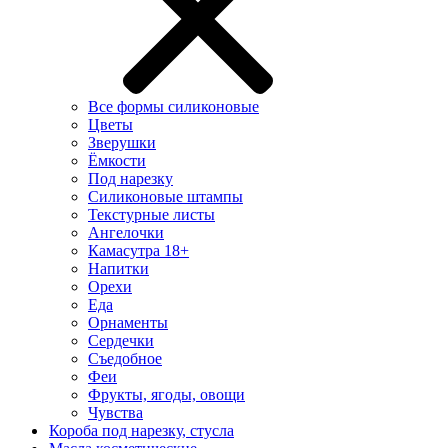
Все формы силиконовые
Цветы
Зверушки
Ёмкости
Под нарезку
Силиконовые штампы
Текстурные листы
Ангелочки
Камасутра 18+
Напитки
Орехи
Еда
Орнаменты
Сердечки
Съедобное
Феи
Фрукты, ягоды, овощи
Чувства
Короба под нарезку, стусла