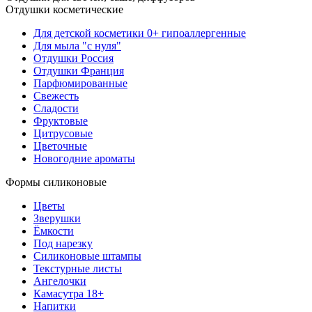
Отдушки косметические
Для детской косметики 0+ гипоаллергенные
Для мыла "с нуля"
Отдушки Россия
Отдушки Франция
Парфюмированные
Свежесть
Сладости
Фруктовые
Цитрусовые
Цветочные
Новогодние ароматы
Формы силиконовые
Цветы
Зверушки
Ёмкости
Под нарезку
Силиконовые штампы
Текстурные листы
Ангелочки
Камасутра 18+
Напитки