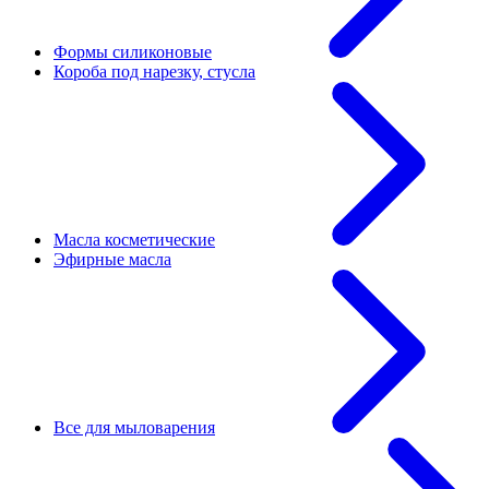
Формы силиконовые
Короба под нарезку, стусла
Масла косметические
Эфирные масла
Все для мыловарения