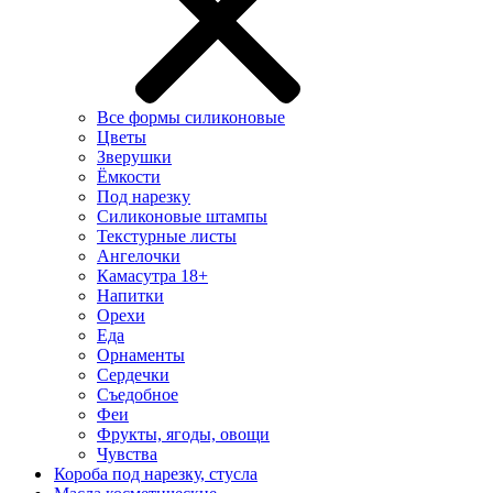
Все формы силиконовые
Цветы
Зверушки
Ёмкости
Под нарезку
Силиконовые штампы
Текстурные листы
Ангелочки
Камасутра 18+
Напитки
Орехи
Еда
Орнаменты
Сердечки
Съедобное
Феи
Фрукты, ягоды, овощи
Чувства
Короба под нарезку, стусла