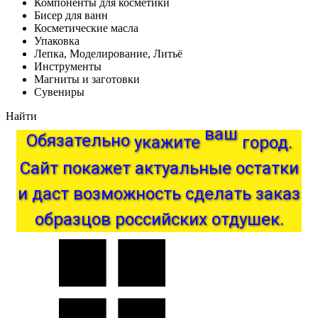
Компоненты для косметики
Бисер для ванн
Косметические масла
Упаковка
Лепка, Моделирование, Литьё
Инструменты
Магниты и заготовки
Сувениры
Найти
Обязательно
укажите
ваш
город.
актуальные
покажет
Сайт
остатки
и
даст
возможность
сделать
заказ
образцов
российских
отдушек.