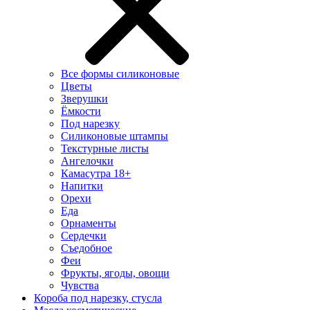
Все формы силиконовые
Цветы
Зверушки
Ёмкости
Под нарезку
Силиконовые штампы
Текстурные листы
Ангелочки
Камасутра 18+
Напитки
Орехи
Еда
Орнаменты
Сердечки
Съедобное
Феи
Фрукты, ягоды, овощи
Чувства
Короба под нарезку, стусла