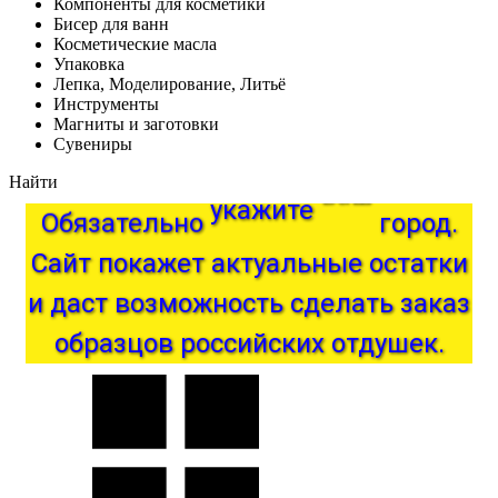
Компоненты для косметики
Бисер для ванн
Косметические масла
Упаковка
Лепка, Моделирование, Литьё
Инструменты
Магниты и заготовки
Сувениры
Найти
Обязательно
укажите
ваш
город.
актуальные
покажет
Сайт
остатки
и
даст
возможность
сделать
заказ
образцов
российских
отдушек.