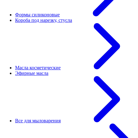
Формы силиконовые
Короба под нарезку, стусла
Масла косметические
Эфирные масла
Все для мыловарения