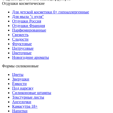
Отдушки косметические
Для детской косметики 0+ гипоаллергенные
Для мыла "с нуля"
Отдушки Россия
Отдушки Франция
Парфюмированные
Свежесть
Сладости
Фруктовые
Цитрусовые
Цветочные
Новогодние ароматы
Формы силиконовые
Цветы
Зверушки
Ёмкости
Под нарезку
Силиконовые штампы
Текстурные листы
Ангелочки
Камасутра 18+
Напитки