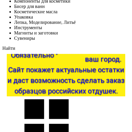
Компоненты для косметики
Бисер для ванн
Косметические масла
Упаковка
Лепка, Моделирование, Литьё
Инструменты
Магниты и заготовки
Сувениры
Найти
город.
Обязательно
укажите
ваш
покажет
Сайт
актуальные
остатки
и
даст
возможность
сделать
заказ
образцов
российских
отдушек.