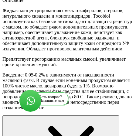
Описание
Жидкая концентрированная смесь токоферолов, стеролов,
натурального сквалена и моноглицеридов. Tocobiol
используется как базовый антиоксидант для защиты рецептур
с маслом, но обладает рядом дополнительных преимуществ,
например, обеспечивает увлажнение кожи, действует как
антивозрастной агент, блокируя свободные радикалы, и
обеспечивает дополнительную защиту кожи от вредного УФ-
излучения. Обладает противовоспалительным действием.
Препятствует прогорканию масляных смесей, увеличивает
сроки хранения эмульсий.
Введение: 0,05-0,2% в зависимости от насыщенности
масляной фазы. В случае если конечным продуктом является
100% чистое масло, дозировка будет ≤ 1%. Возможно
добавление к масляной фазе средства для ее стабилизации, с
непродолжительным нагревом до 80 С. Также рекомендовано
Есть вопрос?
Напишите нам
вводить уже в разогретые масла непосредственно перед
созданием эмульсии.