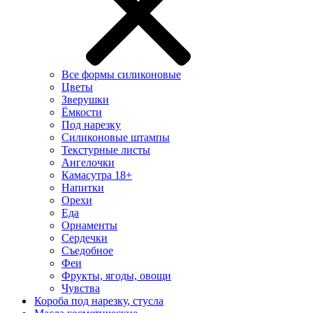
Все формы силиконовые
Цветы
Зверушки
Ёмкости
Под нарезку
Силиконовые штампы
Текстурные листы
Ангелочки
Камасутра 18+
Напитки
Орехи
Еда
Орнаменты
Сердечки
Съедобное
Феи
Фрукты, ягоды, овощи
Чувства
Короба под нарезку, стусла