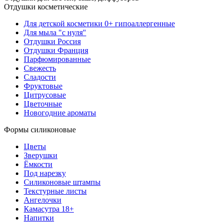
Отдушки косметические
Для детской косметики 0+ гипоаллергенные
Для мыла "с нуля"
Отдушки Россия
Отдушки Франция
Парфюмированные
Свежесть
Сладости
Фруктовые
Цитрусовые
Цветочные
Новогодние ароматы
Формы силиконовые
Цветы
Зверушки
Ёмкости
Под нарезку
Силиконовые штампы
Текстурные листы
Ангелочки
Камасутра 18+
Напитки