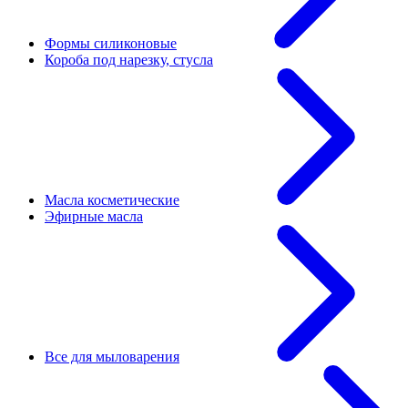
Формы силиконовые
Короба под нарезку, стусла
Масла косметические
Эфирные масла
Все для мыловарения