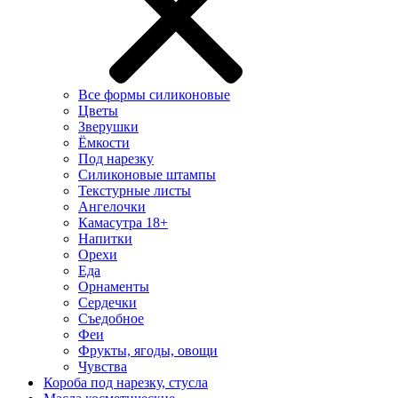
Все формы силиконовые
Цветы
Зверушки
Ёмкости
Под нарезку
Силиконовые штампы
Текстурные листы
Ангелочки
Камасутра 18+
Напитки
Орехи
Еда
Орнаменты
Сердечки
Съедобное
Феи
Фрукты, ягоды, овощи
Чувства
Короба под нарезку, стусла