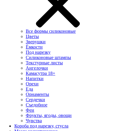
Все формы силиконовые
Цветы
Зверушки
Ёмкости
Под нарезку
Силиконовые штампы
Текстурные листы
Ангелочки
Камасутра 18+
Напитки
Орехи
Еда
Орнаменты
Сердечки
Съедобное
Феи
Фрукты, ягоды, овощи
Чувства
Короба под нарезку, стусла