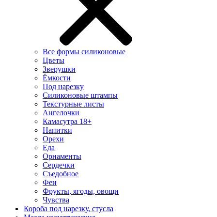
Все формы силиконовые
Цветы
Зверушки
Ёмкости
Под нарезку
Силиконовые штампы
Текстурные листы
Ангелочки
Камасутра 18+
Напитки
Орехи
Еда
Орнаменты
Сердечки
Съедобное
Феи
Фрукты, ягоды, овощи
Чувства
Короба под нарезку, стусла