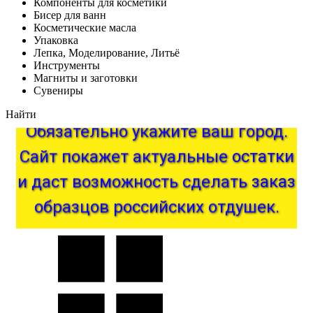
Компоненты для косметики
Бисер для ванн
Косметические масла
Упаковка
Лепка, Моделирование, Литьё
Инструменты
Магниты и заготовки
Сувениры
Найти
Обязательно
укажите
ваш
город.
Сайт
покажет
актуальные
остатки
и
даст
возможность
сделать
заказ
образцов
российских
отдушек.