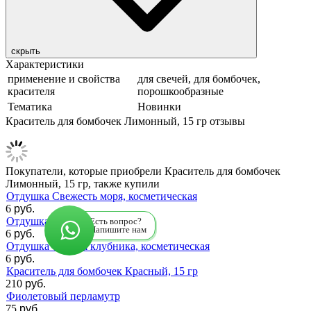
скрыть
Характеристики
применение и свойства
для свечей, для бомбочек,
красителя
порошкообразные
Тематика
Новинки
Краситель для бомбочек Лимонный, 15 гр отзывы
Покупатели, которые приобрели Краситель для бомбочек
Лимонный, 15 гр, также купили
Отдушка Свежесть моря, косметическая
6
руб.
Отдушка Bubble Gum Бабл гам
Есть вопрос?
Напишите нам
6
руб.
Отдушка Свежая клубника, косметическая
6
руб.
Краситель для бомбочек Красный, 15 гр
210
руб.
Фиолетовый перламутр
75
руб.