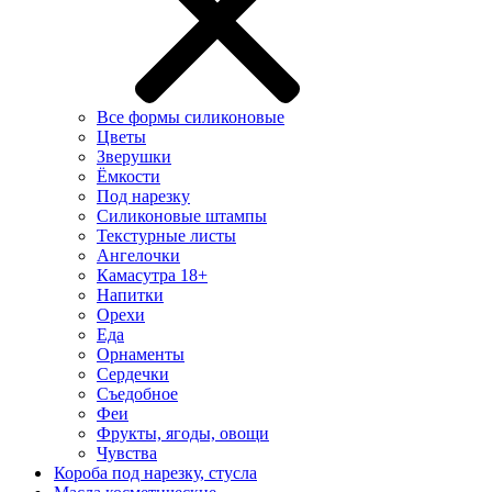
Все формы силиконовые
Цветы
Зверушки
Ёмкости
Под нарезку
Силиконовые штампы
Текстурные листы
Ангелочки
Камасутра 18+
Напитки
Орехи
Еда
Орнаменты
Сердечки
Съедобное
Феи
Фрукты, ягоды, овощи
Чувства
Короба под нарезку, стусла