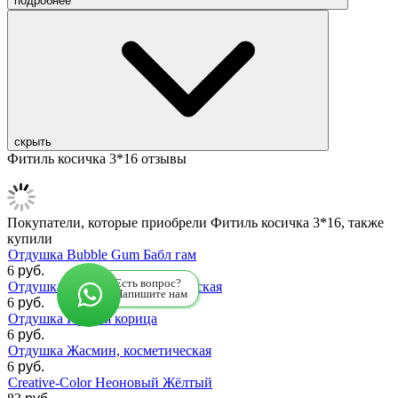
подробнее
скрыть
Фитиль косичка 3*16 отзывы
Покупатели, которые приобрели Фитиль косичка 3*16, также
купили
Отдушка Bubble Gum Бабл гам
6
руб.
Есть вопрос?
Отдушка Апельсин, косметическая
Напишите нам
6
руб.
Отдушка Пряная корица
6
руб.
Отдушка Жасмин, косметическая
6
руб.
Creative-Color Неоновый Жёлтый