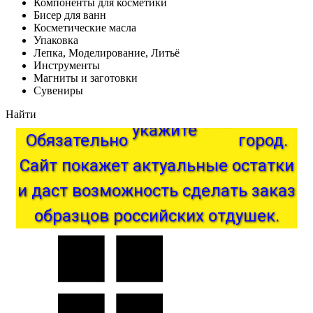
Компоненты для косметики
Бисер для ванн
Косметические масла
Упаковка
Лепка, Моделирование, Литьё
Инструменты
Магниты и заготовки
Сувениры
Найти
Обязательно
укажите
ваш
город.
актуальные
покажет
Сайт
остатки
и
даст
возможность
сделать
заказ
образцов
российских
отдушек.