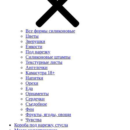
Все формы силиконовые
Цветы
Зверушки
Ёмкости
Под нарезку
Силиконовые штампы
Текстурные листы
Ангелочки
Камасутра 18+
Напитки
Орехи
Еда
Орнаменты
Сердечки
Съедобное
Феи
Фрукты, ягоды, овощи
Чувства
Короба под нарезку, стусла