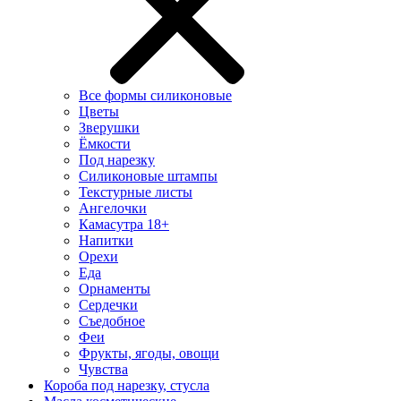
Все формы силиконовые
Цветы
Зверушки
Ёмкости
Под нарезку
Силиконовые штампы
Текстурные листы
Ангелочки
Камасутра 18+
Напитки
Орехи
Еда
Орнаменты
Сердечки
Съедобное
Феи
Фрукты, ягоды, овощи
Чувства
Короба под нарезку, стусла