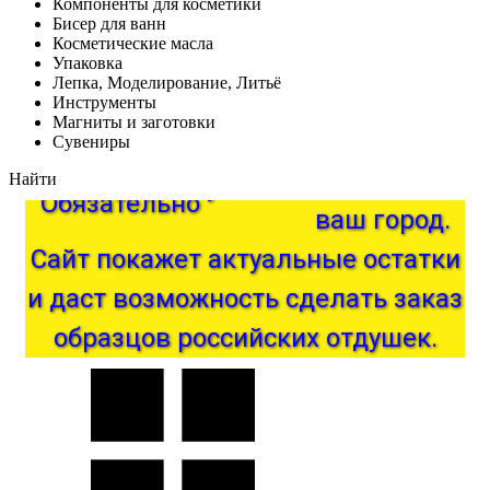
Компоненты для косметики
Бисер для ванн
Косметические масла
Упаковка
Лепка, Моделирование, Литьё
Инструменты
Магниты и заготовки
Сувениры
Найти
Обязательно
укажите
ваш
город.
покажет
Сайт
актуальные
остатки
и
даст
возможность
сделать
заказ
образцов
российских
отдушек.