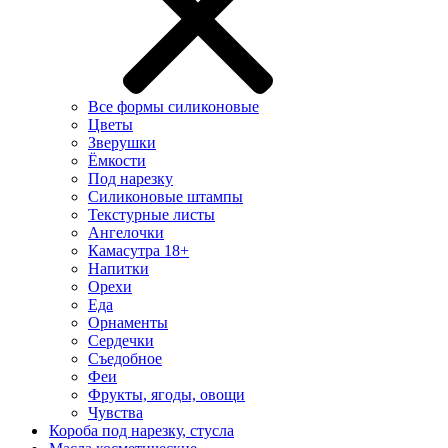
Все формы силиконовые
Цветы
Зверушки
Ёмкости
Под нарезку
Силиконовые штампы
Текстурные листы
Ангелочки
Камасутра 18+
Напитки
Орехи
Еда
Орнаменты
Сердечки
Съедобное
Феи
Фрукты, ягоды, овощи
Чувства
Короба под нарезку, стусла