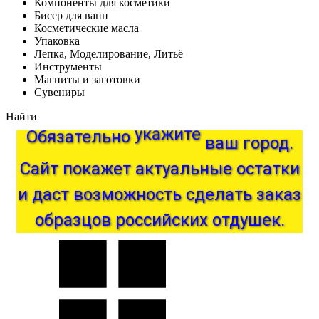
Компоненты для косметики
Бисер для ванн
Косметические масла
Упаковка
Лепка, Моделирование, Литьё
Инструменты
Магниты и заготовки
Сувениры
Найти
Обязательно
укажите
ваш
город.
актуальные
Сайт
покажет
остатки
и
даст
возможность
сделать
заказ
образцов
российских
отдушек.