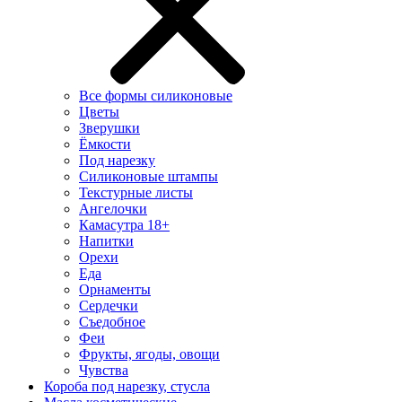
Все формы силиконовые
Цветы
Зверушки
Ёмкости
Под нарезку
Силиконовые штампы
Текстурные листы
Ангелочки
Камасутра 18+
Напитки
Орехи
Еда
Орнаменты
Сердечки
Съедобное
Феи
Фрукты, ягоды, овощи
Чувства
Короба под нарезку, стусла