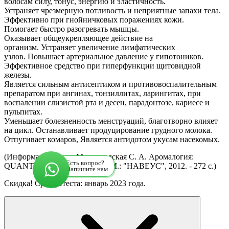
волосам силу, тонус, энергию и эластичность.
Устраняет чрезмерную потливость и неприятные запахи тела.
Эффективно при гнойничковых поражениях кожи.
Помогает быстро разогревать мышцы.
Оказывает общеукрепляющее действие на
организм. Устраняет увеличение лимфатических
узлов. Повышает артериальное давление у гипотоников.
Эффективное средство при гиперфункции щитовидной
железы.
Является сильным антисептиком и противовоспалительным
препаратом при ангинах, тонзиллитах, ларингитах, при
воспалении слизистой рта и десен, парадонтозе, кариесе и
пульпитах.
Уменьшает болезненность менструаций, благотворно влияет
на цикл. Останавливает продуцирование грудного молока.
Отпугивает комаров, Является антидотом укусам насекомых.
(Информация взята: Миргородская С. А. Аромалогия:
Есть вопрос?
QUANTUM SATIS. - 4-е изд., М.: "НАВЕУС", 2012. - 272 с.)
Напишите нам
Скидка! Срок ретеста: январь 2023 года.