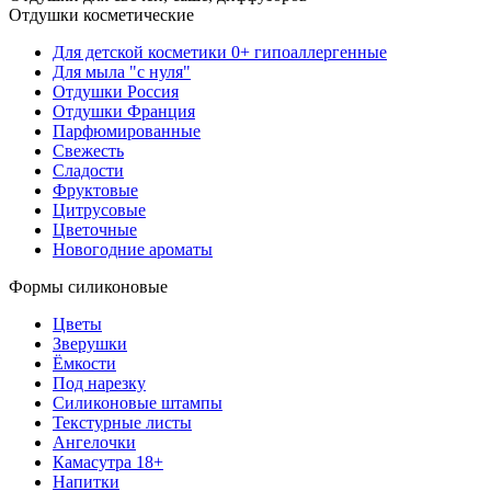
Отдушки косметические
Для детской косметики 0+ гипоаллергенные
Для мыла "с нуля"
Отдушки Россия
Отдушки Франция
Парфюмированные
Свежесть
Сладости
Фруктовые
Цитрусовые
Цветочные
Новогодние ароматы
Формы силиконовые
Цветы
Зверушки
Ёмкости
Под нарезку
Силиконовые штампы
Текстурные листы
Ангелочки
Камасутра 18+
Напитки