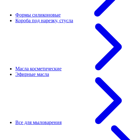
Формы силиконовые
Короба под нарезку, стусла
Масла косметические
Эфирные масла
Все для мыловарения