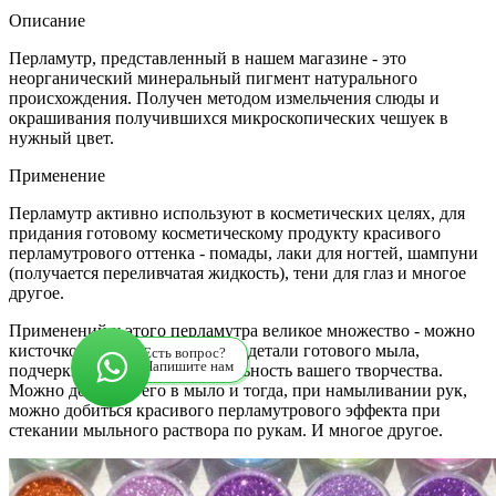
Описание
Перламутр, представленный в нашем магазине - это
неорганический минеральный пигмент натурального
происхождения. Получен методом измельчения слюды и
окрашивания получившихся микроскопических чешуек в
нужный цвет.
Применение
Перламутр активно используют в косметических целях, для
придания готовому косметическому продукту красивого
перламутрового оттенка - помады, лаки для ногтей, шампуни
(получается переливчатая жидкость), тени для глаз и многое
другое.
Применений у этого перламутра великое множество - можно
кисточкой окрасить отдельные детали готового мыла,
Есть вопрос?
Напишите нам
подчеркнув тем самым уникальность вашего творчества.
Можно добавить его в мыло и тогда, при намыливании рук,
можно добиться красивого перламутрового эффекта при
стекании мыльного раствора по рукам. И многое другое.