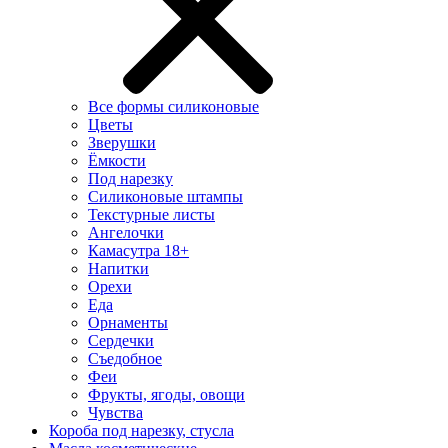
Все формы силиконовые
Цветы
Зверушки
Ёмкости
Под нарезку
Силиконовые штампы
Текстурные листы
Ангелочки
Камасутра 18+
Напитки
Орехи
Еда
Орнаменты
Сердечки
Съедобное
Феи
Фрукты, ягоды, овощи
Чувства
Короба под нарезку, стусла