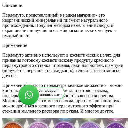
Описание
Перламутр, представленный в нашем магазине - это
неорганический минеральный пигмент натурального
происхождения. Получен методом измельчения слюды и
окрашивания получившихся микроскопических чешуек в
нужный цвет.
Применение
Перламутр активно используют в косметических целях, для
придания готовому косметическому продукту красивого
перламутрового оттенка - помады, лаки для ногтей, шампуни
(получается переливчатая жидкость), тени для глаз и многое
другое.
Применений у этого перламутра великое множество - можно
кисточкой окрасить отдельные детали готового мыла,
Есть вопрос?
Напишите нам
подчеркнув тем самым уникальность вашего творчества.
Можно добавить его в мыло и тогда, при намыливании рук,
можно добиться красивого перламутрового эффекта при
стекании мыльного раствора по рукам. И многое другое.