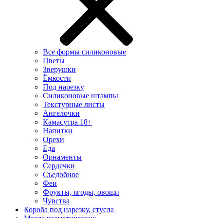
Все формы силиконовые
Цветы
Зверушки
Ёмкости
Под нарезку
Силиконовые штампы
Текстурные листы
Ангелочки
Камасутра 18+
Напитки
Орехи
Еда
Орнаменты
Сердечки
Съедобное
Феи
Фрукты, ягоды, овощи
Чувства
Короба под нарезку, стусла