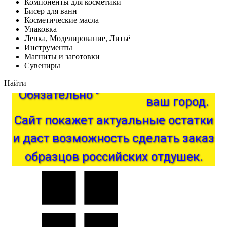
Компоненты для косметики
Бисер для ванн
Косметические масла
Упаковка
Лепка, Моделирование, Литьё
Инструменты
Магниты и заготовки
Сувениры
Найти
город.
Обязательно
укажите
ваш
покажет
Сайт
актуальные
остатки
и
даст
возможность
сделать
заказ
образцов
российских
отдушек.